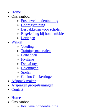
Spring
naar
Home
de
Ons aanbod
inhoud
Positieve hondentraining
Gedragstraining
Lespakketten voor scholen
Begeleiding bij hondenfobie
Lezingen
Winkel
Voeding
Trainingsmaterialen
Leibanden
Hygiëne
Dental toys
Beloningen
Spelen
Clicino Clickerringen
Afspraak maken
Afspraken groepstrainingen
Contact
Home
Ons aanbod
Positieve hondentraining