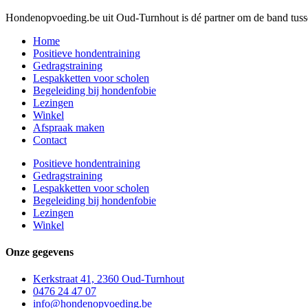
Hondenopvoeding.be uit Oud-Turnhout is dé partner om de band tussen 
Home
Positieve hondentraining
Gedragstraining
Lespakketten voor scholen
Begeleiding bij hondenfobie
Lezingen
Winkel
Afspraak maken
Contact
Positieve hondentraining
Gedragstraining
Lespakketten voor scholen
Begeleiding bij hondenfobie
Lezingen
Winkel
Onze gegevens
Kerkstraat 41, 2360 Oud-Turnhout
0476 24 47 07
info@hondenopvoeding.be